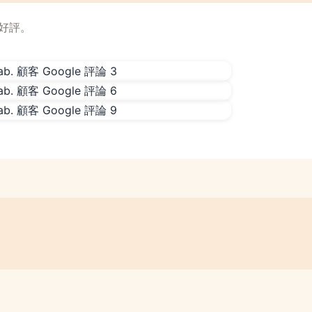
實好評。
。