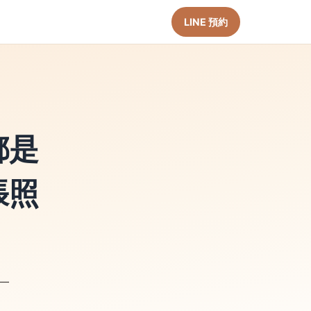
LINE 預約
都是
張照
一